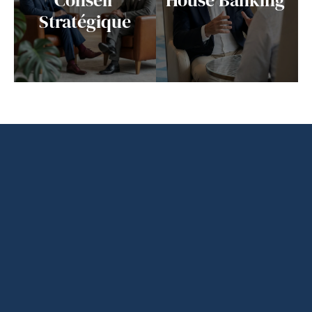
Stratégique
Nous
ne
cherchons
pas
à
faire
plus
de
deals.
Nous
cherchons
à
faire
les
bons
deals,
et
dans
les
meilleures
conditions.