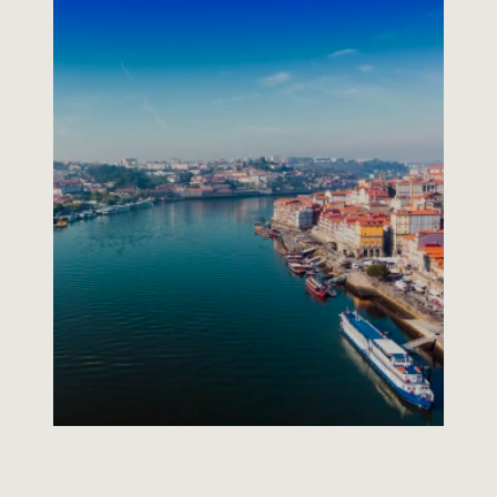
Créer
l’interface
juste
entre
le
Portugal
et
l'international. 