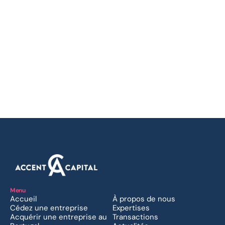
+351 933 312 486
+351 226 007 421
Paris
7, rue Léo Delibes
75116 Paris
France
+33 6 31 55 87 51
Suivez-nous sur :
Linkedin 
Menu
Accueil
À propos de nous
Cédez une entreprise
Expertises
Acquérir une entreprise au 
Transactions