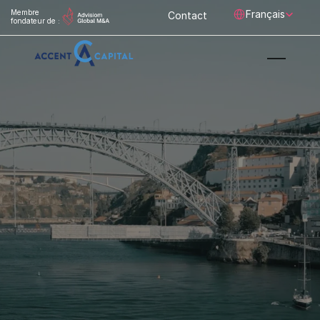
Select Language
Membre 
Français
Contact
fondateur de :
Bridging
Portuguese
businesses
and
International
capital 
M&A