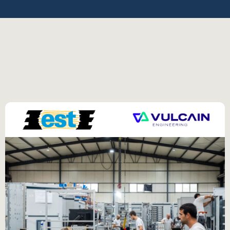
Transactions 
Notre
track
record
reflète
la
diversité
de
nos
opérations
et
la
confiance
accordée
par
nos
clients. 