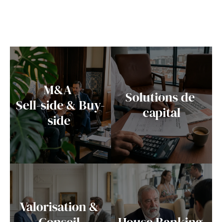
Nos expertises 
M&A  

Solutions de 
Sell-side & Buy-
capital
side 
Valorisation & 
Conseil 
House Banking 